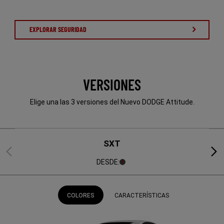
EXPLORAR SEGURIDAD
VERSIONES
Elige una las 3 versiones del Nuevo DODGE Attitude.
SXT
Previous
Next
DESDE:
(
)
1
Disclosure
COLORES
CARACTERÍSTICAS