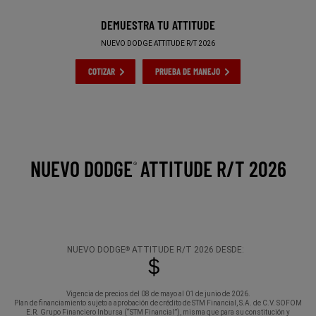
DEMUESTRA TU ATTITUDE
,
NUEVO DODGE ATTITUDE R/T 2026
,
COTIZAR
PRUEBA DE MANEJO
,
NUEVO DODGE
ATTITUDE R/T 2026
®
NUEVO DODGE
ATTITUDE R/T 2026 DESDE:
®
＄
Vigencia de precios del 08 de mayo al 01 de junio de 2026.
Plan de financiamiento sujeto a aprobación de crédito de STM Financial, S.A. de C.V. SOFOM
E.R. Grupo Financiero Inbursa (“STM Financial”), misma que para su constitución y