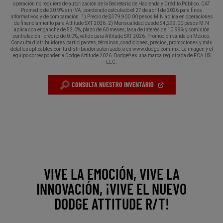
operación no requiere de autorización de la Secretaria de Hacienda y Crédito Público. CAT
Promedio de 20.9% sin IVA, ponderado calculado el 27 de abril de 2026 para fines
informativos y de comparación. 1) Precio de $379,900.00 pesos M.N aplica en operaciones
de financiamiento para Attitude SXT 2026. 2) Mensualidad desde $4,299.00 pesos M.N
aplica con enganche de 52.0%, plazo de 60 meses, tasa de interés de 10.99% y comisión
contratación - crédito de 0.0%, válido para Attitude SXT 2026. Promoción válida en México.
Consulta distribuidores participantes, términos, condiciones, precios, promociones y más
detalles aplicables con tu distribuidor autorizado, o en www.dodge.com.mx. La imagen y el
equipo corresponden a Dodge Attitude 2026. Dodge
es una marca registrada de FCA US
®
LLC.
(
OPEN
CONSULTA NUESTRO INVENTARIO
IN
A
NEW
WINDOW
)
VIVE LA EMOCIÓN, VIVE LA
INNOVACIÓN, ¡VIVE EL NUEVO
DODGE ATTITUDE R/T!