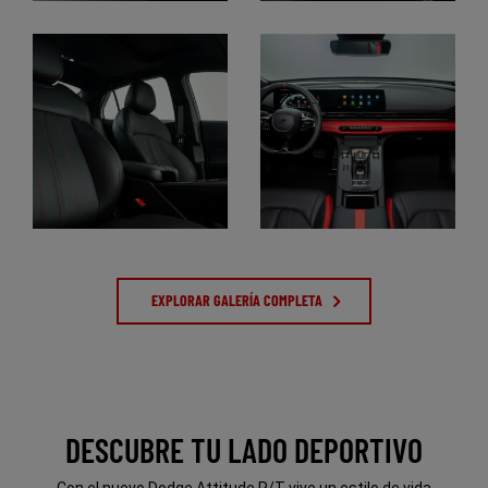
Display
Display
Display
Display
EXPLORAR GALERÍA COMPLETA
DESCUBRE TU LADO DEPORTIVO