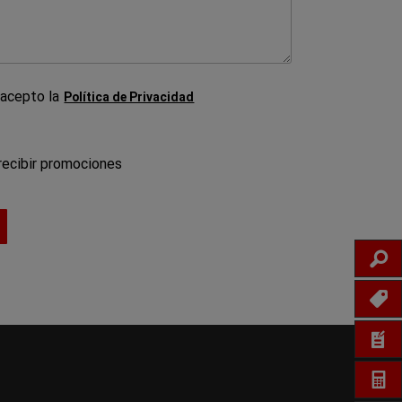
CAMPO
 acepto la
Política de Privacidad
OBLIGATORIO
POR
recibir promociones
FAVOR
ELIJA
PROMOCIONES
IN
PROM
COTI
CA