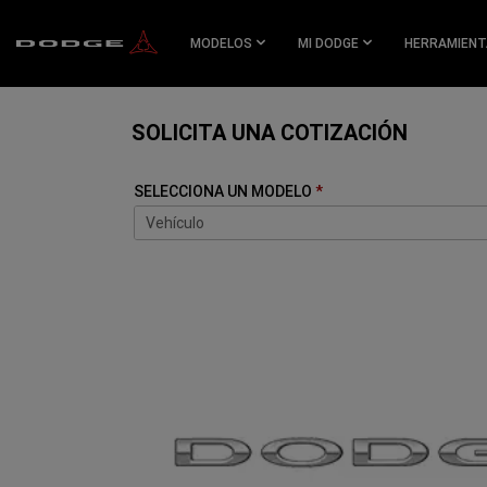
SKIP TO
MAIN
MODELOS
MI DODGE
HERRAMIENT
CONTENT
SKIP TO
NAVIGATION
SOLICITA UNA COTIZACIÓN
SELECCIONA UN MODELO
Vehículo
Vehículo
CHARGER
DURANGO
NEW ATTITUDE