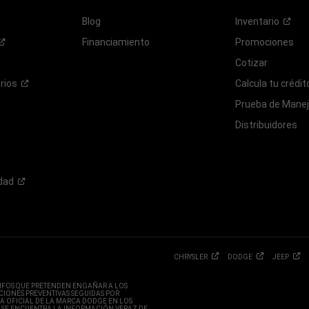
Blog
Inventario
Financiamiento
Promociones
Cotizar
rios
Calcula tu
crédit
Prueba de Mane
Distribuidores
dad
CHRYSLER
DODGE
JEEP
CRIFOS QUE PRETENDEN ENGAÑAR A LOS
CIONES PREVENTIVAS SEGUIDAS POR
A OFICIAL DE LA MARCA DODGE EN LOS
 SE ENCUENTRA LA INFORMACIÓN VERAZ DE