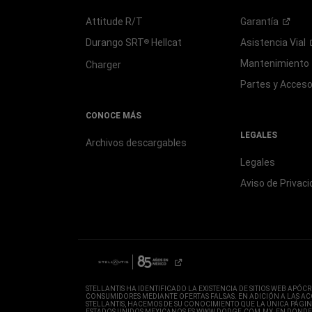
Attitude R/T
Garantía
Durango SRT
Hellcat
Asistencia
Vial
®
Mantenimiento
Charger
Partes y
Acceso
CONOCE MÁS
LEGALES
Archivos descargables
Legales
Aviso de
Privaci
STELLANTIS HA IDENTIFICADO LA EXISTENCIA DE SITIOS WEB APÓ
CONSUMIDORES MEDIANTE OFERTAS FALSAS. EN ADICIÓN A LAS AC
STELLANTIS, HACEMOS DE SU CONOCIMIENTO QUE LA ÚNICA PÁGIN
ESTADOS UNIDOS MEXICANOS ES WWW.DODGE.COM.MX, EN DONDE