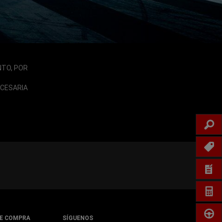
NTO, POR
ECESARIA
IN
PROM
COTI
CA
PRUE
E COMPRA
SÍGUENOS