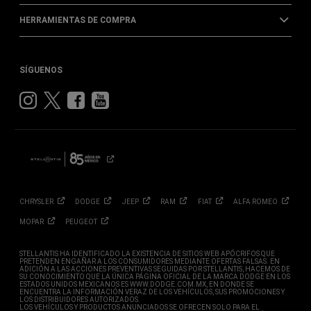
HERRAMIENTAS DE COMPRA
SÍGUENOS
Visit
Visit
Visit
Visit
Dodge
Dodge
Dodge
Dodge
on
on
on
on
Instagram
Twitter
Facebook
Youtube
CHRYSLER
DODGE
JEEP
RAM
FIAT
ALFA
ROMEO
MOPAR
PEUGEOT
STELLANTIS HA IDENTIFICADO LA EXISTENCIA DE SITIOS WEB APÓCRIFOS QUE
PRETENDEN ENGAÑAR A LOS CONSUMIDORES MEDIANTE OFERTAS FALSAS. EN
ADICIÓN A LAS ACCIONES PREVENTIVAS SEGUIDAS POR STELLANTIS, HACEMOS DE
SU CONOCIMIENTO QUE LA ÚNICA PÁGINA OFICIAL DE LA MARCA DODGE EN LOS
ESTADOS UNIDOS MEXICANOS ES WWW.DODGE.COM.MX, EN DONDE SE
ENCUENTRA LA INFORMACIÓN VERAZ DE LOS VEHÍCULOS, SUS PROMOCIONES Y
LOS DISTRIBUIDORES AUTORIZADOS.
LOS VEHÍCULOS Y PRODUCTOS ANUNCIADOS SE OFRECEN SOLO PARA EL