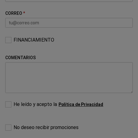
CORREO
CAMPO
FINANCIAMIENTO
OBLIGATORIO
COMENTARIOS
CAMPO
He leído y acepto la
Política de Privacidad
OBLIGATORIO
POR
No deseo recibir promociones
FAVOR
ELIJA