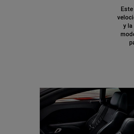
Este
veloc
y l
modo
p