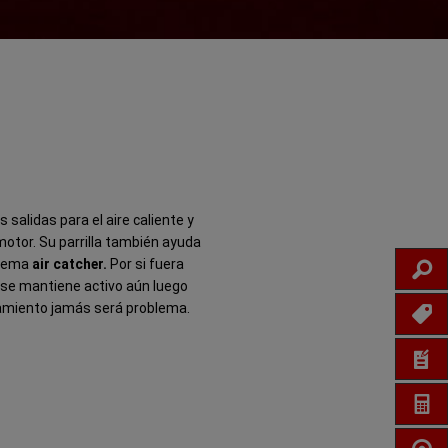
 salidas para el aire caliente y
motor. Su parrilla también ayuda
stema
air catcher.
Por si fuera
IN
 se mantiene activo aún luego
tamiento jamás será problema.
PROM
COTI
CA