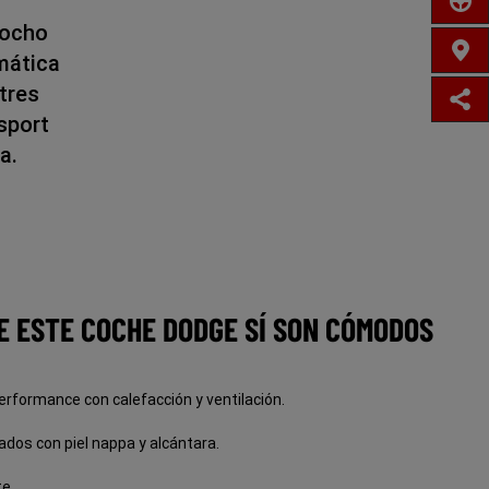
PRUE
 ocho
DISTR
mática
tres
in
sport
a.
E ESTE COCHE DODGE SÍ SON CÓMODOS
erformance con calefacción y ventilación.
dos con piel nappa y alcántara.
te.