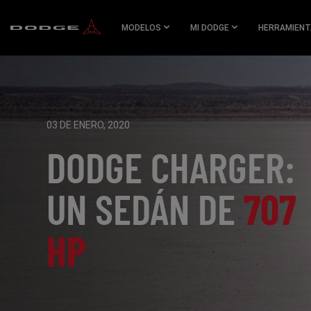
SKIP TO
MAIN
MODELOS
MI DODGE
HERRAMIENT
CONTENT
SKIP TO
NAVIGATION
03 DE ENERO, 2020
,
DODGE CHARGER:
UN SEDÁN DE
707
HP
,