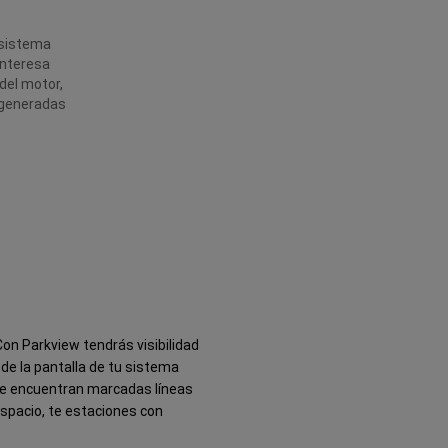
 sistema
 interesa
del motor,
g generadas
on Parkview tendrás visibilidad
sde la pantalla de tu sistema
se encuentran marcadas líneas
espacio, te estaciones con