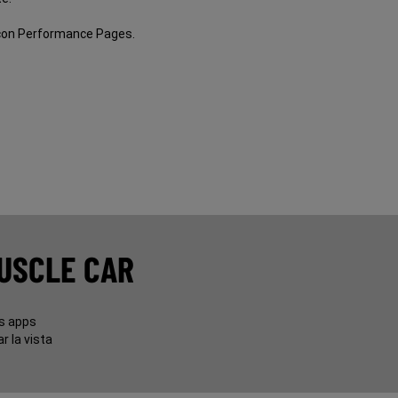
con Performance Pages.
USCLE CAR
us apps
r la vista