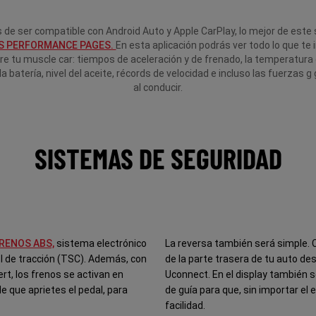
de ser compatible con Android Auto y Apple CarPlay, lo mejor de este
S PERFORMANCE PAGES.
En esta aplicación podrás ver todo lo que te
re tu muscle car: tiempos de aceleración y de frenado, la temperatura 
 la batería, nivel del aceite, récords de velocidad e incluso las fuerzas 
al conducir.
SISTEMAS DE SEGURIDAD
RENOS ABS,
sistema electrónico
La reversa también será simple. C
ol de tracción (TSC). Además, con
de la parte trasera de tu auto de
rt, los frenos se activan en
Uconnect. En el display también 
e que aprietes el pedal, para
de guía para que, sin importar el 
facilidad.