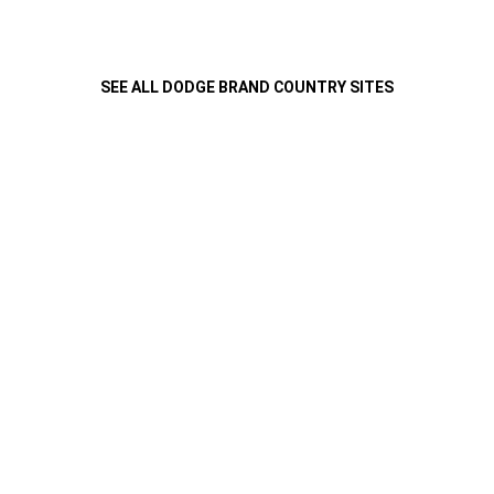
SEE ALL DODGE BRAND COUNTRY SITES
كل التحية لملك الأداء
,
تشالنجر إس آر تي
هيلكات رد آي وايد بودي تطمح دائماً للقوة دون كلل أو ملل، مما يثير إعجاب كل
®
من يراها مع محرك هيمي V8 سوبرتشارج 6.2 لتر بقوة 797 حصان وعزم دوران يبلغ 707 رطل.
,