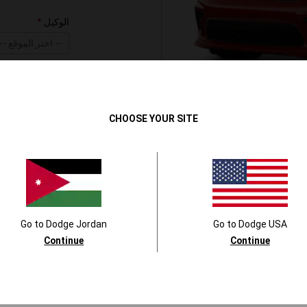
الوكيل
-- اختر الموقع --
عمان
-- اختر الموقع --
تعليقات اضافية
CHOOSE YOUR SITE
سياسة الخصوصية
بإرسال بياناتك ال
حصولك على تمويل س
فيات كرايسلر اوتو
Go to
Dodge
Jordan
Go to
Dodge
USA
التكنولوجيا الآلية
Continue
Continue
اوتوموبيلز ميدل إ
الخصوصية. عند الن
النوع من التواصل 
تجربة القيادة تخضع