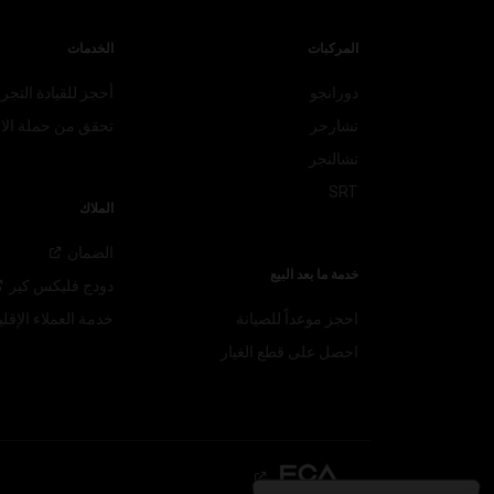
المركبات
الخدمات
دورانجو
أحجز للقيادة التجري
تشارجر
تحقق من حملة الا
تشالنجر
SRT
الملاك
الضمان
خدمة ما بعد البيع
دودج فليكس
كير
احجز موعداً للصيانة
خدمة العملاء
الإقلي
احصل على قطع الغيار