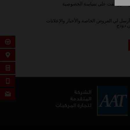
يرجى
قرأت ووافقت على سياسة الخصوصية
التحديد
للمتابعة
سل لي العروض الخاصة والأخبار والإعلانات
ن دودج.
احجز موع
ابحث عن
احصل ع
الهاتف
البريد ا