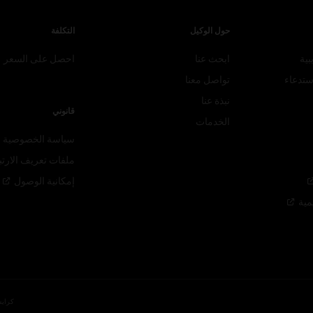
حول الوكيل
التكلفة
بية
ابحث عنا
احصل على السعر
ستدعاء
تواصل معنا
نبذة عنا
قانوني
الخدمات
سياسة الخصوصية
ملفات تعريف الارتب
إمكانية
الوصول
مية
كرايس