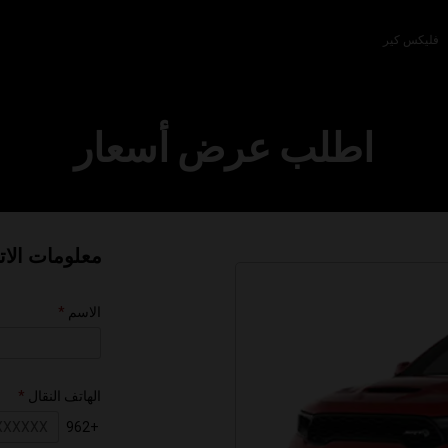
فليكس كير
اطلب عرض أسعار
معلومات الا
الاسم
الهاتف النقال
+962