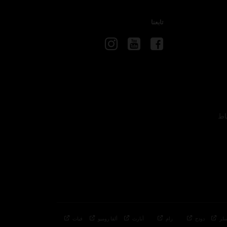
تابعنا
اط
لر
دودج
رام
أبارث
ألفا
روميو
فيات