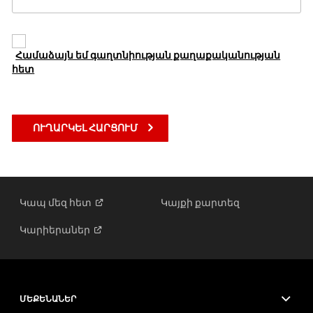
Պարտադի
Համաձայն եմ գաղտնիության քաղաքականության
է
հետ
Կապ մեզ
հետ
Կայքի քարտեզ
Կարիերաներ
ՄԵՔԵՆԱՆԵՐ