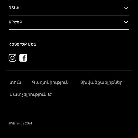
ԳՏՆԵԼ
ԱՐԺԵՔ
ՀԵՏԵՒԵՔ ՄԵԶ
Այցելեք
Այցելեք
Dodge
Dodge-
Instagram-
ը
ում
Facebook-
տուն
Գաղտնիություն
Թխվածքաբլիթներ
ում
Մատչելիություն
© Stellantis 2024