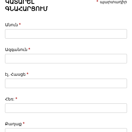
ԿԱՏԱՐԵԼ
պարտադիր
ԳՆԱՀԱՐՑՈՒՄ
Անուն
Ազգանուն
էլ․ Հասցե
Հեռ:
Քաղաք