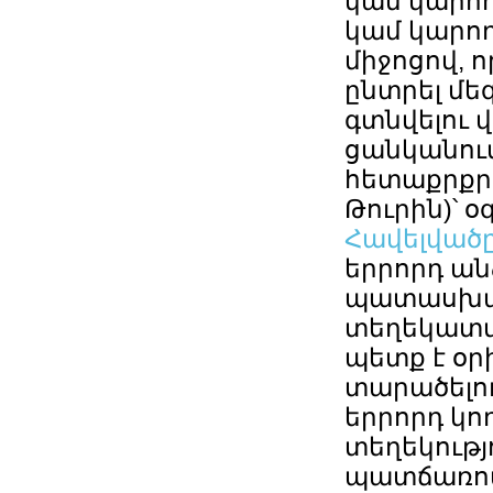
կամ կարող
կամ կարող
միջոցով, 
ընտրել մե
գտնվելու վ
ցանկանում
հետաքրքրո
Թուրին)՝ 
Հավելված
երրորդ ան
պատասխան
տեղեկատվո
պետք է օր
տարածելու
երրորդ կող
տեղեկությ
պատճառով)