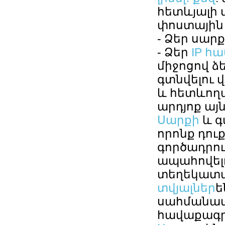
հետևյալի 
փոստային 
- Ձեր սար
- Ձեր
IP հ
միջոցով 
գտնվելու վ
և հետևող
արդյոք այ
Սարքի
և գ
որոնք դուք
գործադրու
ապահովելո
տեղեկատվո
տվյալներ
ե
սահմանափա
հավաքագր