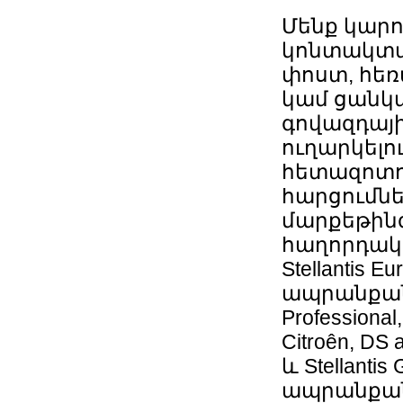
Մենք կարո
կոնտակտայ
փոստ, հեռ
կամ ցանկա
գովազդայի
ուղարկելո
հետազոտո
հարցումնե
մարքեթինգ
հաղորդակց
Stellantis
ապրանքանիշ
Professional
Citroên, DS 
և Stellant
ապրանքանի