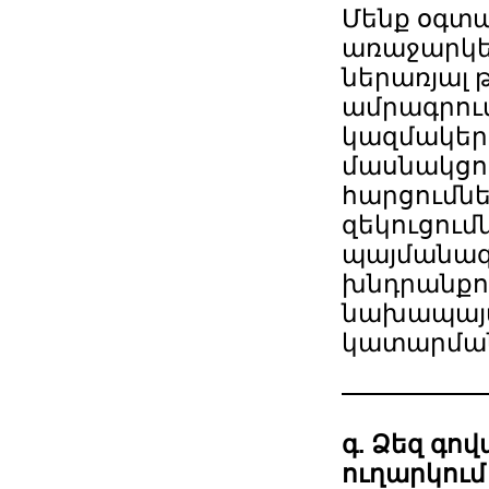
Մենք օգտա
առաջարկե
ներառյալ
ամրագրու
կազմակեր
մասնակցո
հարցումն
զեկուցումն
պայմանագ
խնդրանքո
նախապայմ
կատարման
գ. Ձեզ գո
ուղարկում