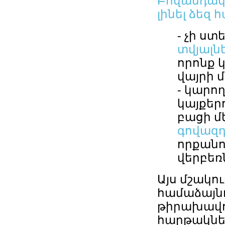
Բովանդակո
լինել ձեզ 
- չի ս
տվյալն
որոնք 
վայրի 
- կարող
կայքեր
բացի մ
գովազ
որքանո
վերբեռ
Այս մշակո
համաձայնո
թիրախավո
հարթակնե