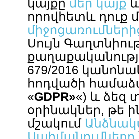
կայքը
մեր կայք
և
որովհետև դուք 
միջոցառումների
Սույն Գաղտնիու
քաղաքականությո
679/2016 կանոնա
հոդվածի համաձա
«
GDPR»
«) և ձեզ
օրինակներ, թե ի
մշակում
Անձնակ
Սահմանումները