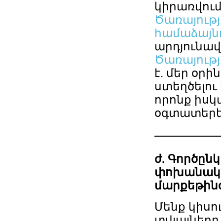
կիրառվում
Ծառայությ
համաձայնո
արդյունավ
Ծառայությ
է. մեր օր
ստեղծելու
որոնք իսկ
օգտատերե
ժ. Գործըն
փոխանակո
մարքեթին
Մենք կիսո
տվյալները