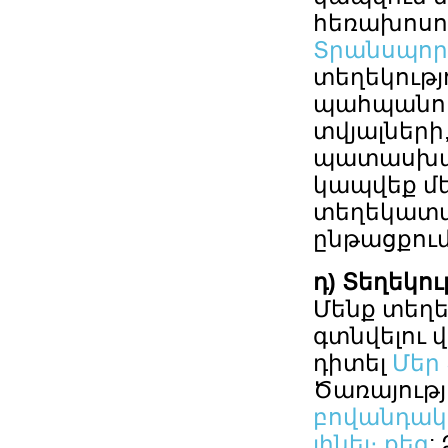
հեռախոսով
Տրանսպոր
տեղեկությ
պահպանու
տվյալների
պատասխանն
կապվեք մե
տեղեկատվ
ընթացքում
դ) Տեղեկու
Մենք տեղե
գտնվելու 
դիտել
Մեր
Ծառայությ
բովանդակո
լինել։ քեզ
: