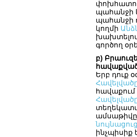
փոխհատու
պահանջի 
պահանջի դ
կողմի
Անձ
խախտելով
գործող օր
բ) Բրաուզ
հավաքված
Երբ դուք 
Հավելված
հավաքում
Հավելված
տեղեկատվո
ամսաթիվը,
նույնացու
ինչպիսիք 