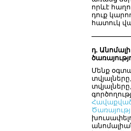
որևէ հաղո
դուք կարո
հատուկ վա
դ. Անոմալ
ծառայությ
Մենք օգտա
տվյալները
տվյալները
գործողութ
Հավաքված
Ծառայությ
խուսափելո
անոմալիան