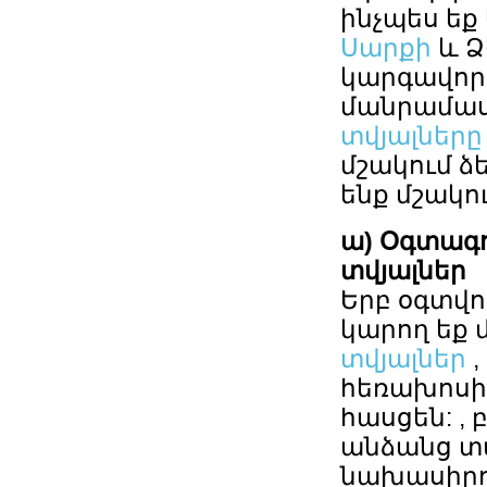
ինչպես եք
Սարքի
և Ձ
կարգավորո
մանրամաս
տվյալները
մշակում ձե
ենք մշակու
ա) Օգտագ
տվյալներ
Երբ օգտվո
կարող եք 
տվյալներ
,
հեռախոսի/
հասցեն: ,
անձանց տվ
նախասիրու