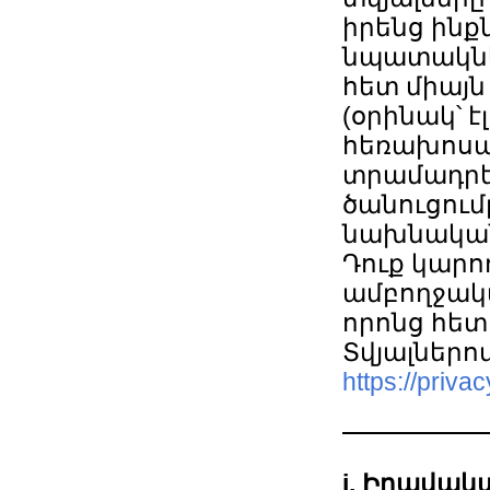
իրենց ինք
նպատակն
հետ միայ
(օրինակ՝ է
հեռախոսա
տրամադրե
ծանուցում
նախնական
Դուք կարո
ամբողջակ
որոնց հետ 
Տվյալներո
https://privac
i. Իրավակ