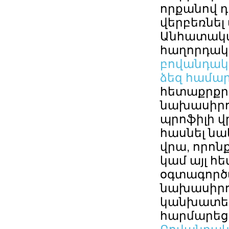
որքանով դ
վերբեռնել
Անհատակա
հաղորդակց
բովանդակո
ձեզ համա
հետաքրքրո
նախասիրու
պրոֆիլի վ
հասնել ն
վրա, որոն
կամ այլ հ
օգտագործ
նախասիրու
կանխատես
հարմարեց