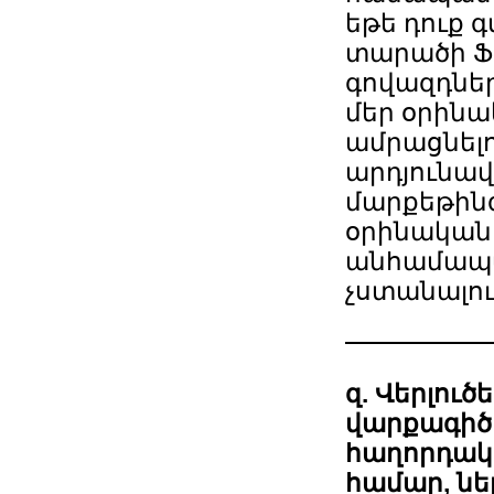
եթե դուք գ
տարածի Ֆ
գովազդները
մեր օրինա
ամրացնելո
արդյունավ
մարքեթինգ
օրինական
անհամապա
չստանալու
զ. Վերլուծ
վարքագիծը
հաղորդակց
համար, ն