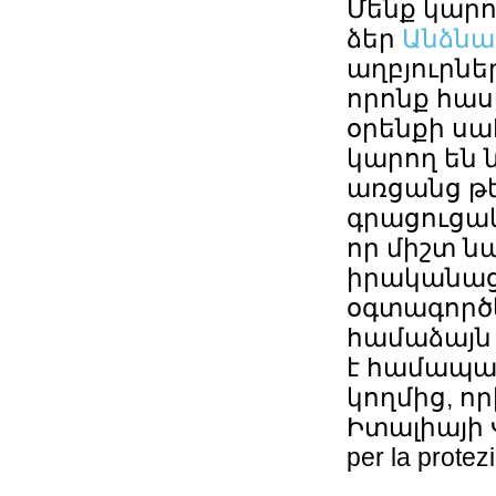
Մենք կարո
ձեր
Անձնա
աղբյուրնե
որոնք հաս
օրենքի սա
կարող են 
առցանց թե
գրացուցակ
որ միշտ ն
իրականացվ
օգտագործե
համաձայն 
է համապ
կողմից, ո
Իտալիայի Վ
per la protezi