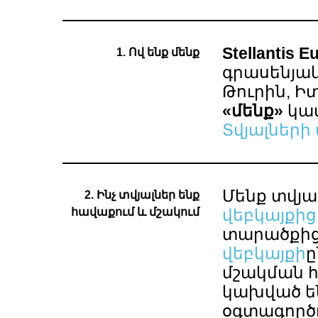
Stellantis 
1. Ով ենք մենք
գրասենյակն
Թուրին, Ի
«մենք»
կա
Տվյալների
Մենք տվյա
2. Ինչ տվյալներ ենք
հավաքում և մշակում
վեբկայքից
տարածքի
վեբկայքի
ը
մշակման 
կախված են
օգտագործ