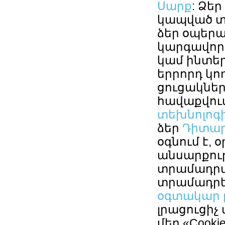
Սարք
: Ձեր
կապված տե
ձեր օպերա
կարգավոր
կամ ինտե
երրորդ կո
ցուցակները
հավաքվու
տեխնոլոգ
ձեր
Դիտար
օգնում է, 
անսարքու
տրամադրմա
տրամադր
օգտակար լ
լրացուցիչ 
մեր «Cookie