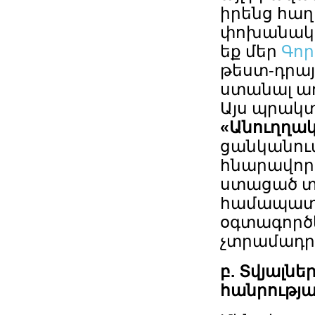
իրենց հաղ
փոխանակու
եք մեր
Գոր
թեստ-դրայվ
ստանալ առ
Այս պրակ
«Անուղղա
ցանկանում 
հնարավոր 
ստացած տ
համապատա
օգտագործե
չտրամադրե
բ. Տվյալն
հանրությա