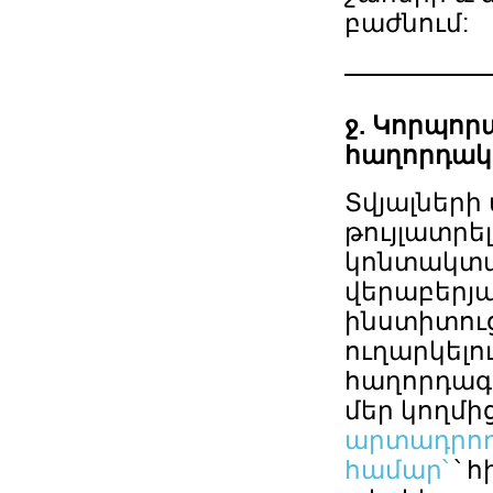
բաժնում:
ջ. Կորպոր
հաղորդակց
Տվյալների
թույլատրել
կոնտակտայի
վերաբերյա
ինստիտուց
ուղարկելո
հաղորդագր
մեր կողմի
արտադրող
համար՝
՝ 