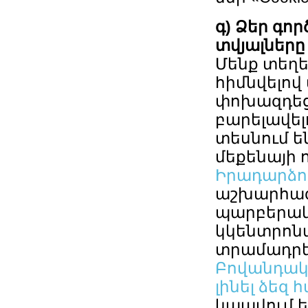
գ) Ձեր գո
տվյալները
Մենք տեղե
հիմնվելով
փոխազդեցո
բարելավել
տեսնում ե
մեքենայի 
Իրադարձու
աշխարհագ
պարբերակ
կկենտրոնա
տրամադրել
Բովանդակո
լինել ձեզ 
կապվում ե