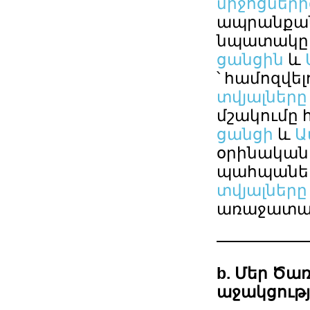
միջոցների
ապրանքան
նպատակը 
ցանցին
և
՝ համոզվել
տվյալները
մշակումը հի
ցանցի
և
Ա
օրինական
պահպանե
տվյալները
առաջատար
b. Մեր Ծա
աջակցութ