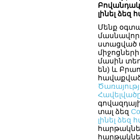
Բովանդակո
լինել ձեզ 
Մենք օգտա
մասնավորա
ստացված 
միջոցների
մասին տեղ
են) և Բրա
հավաքված 
Ծառայությ
Հավելվածը
գովազդայի
տալ ձեզ
Co
լինել ձեզ 
հարթակնե
հարթակներ