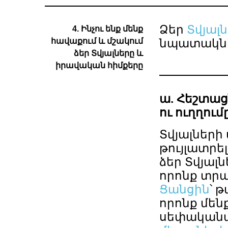
Ձեր
Տվյալ
4. Ինչու ենք մենք
հավաքում և մշակում
նպատակնե
ձեր Տվյալները և
իրավական հիմքերը
ա. Հեշտաց
ու ուղղում
Տվյալների
թույլատրե
ձեր Տվյալ
որոնք տրա
Ցանցին
՝ 
որոնք մեն
սեփականա