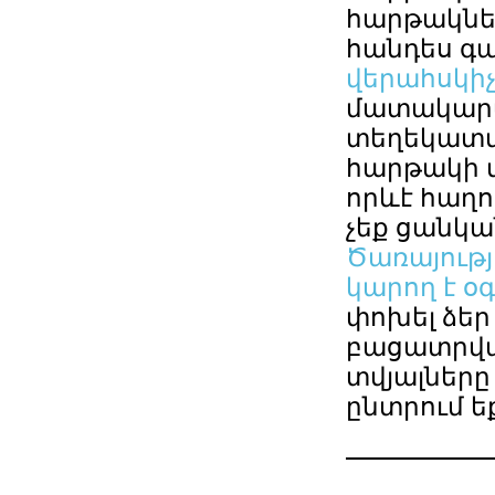
հարթակներ
հանդես գա
վերահսկի
մատակարա
տեղեկատվո
հարթակի 
որևէ հաղոր
չեք ցանկ
Ծառայությ
կարող է օ
փոխել ձեր
բացատրված
տվյալները
ընտրում ե