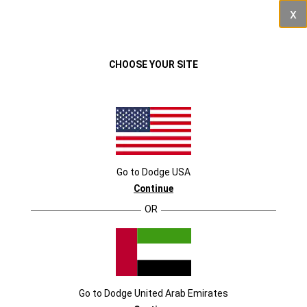
Close
القائمة
المركبات
تشالنجر
CHOOSE YOUR SITE
لمحة عامة
معرض الصور
Last Call
الأداء
التصميم الخارج
معرض الصور
Go to
Dodge
USA
Continue
كل الصور
التصميم الخارجي
التصميم الداخلي
OR
Go to
Dodge
United Arab Emirates