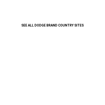
SEE ALL DODGE BRAND COUNTRY SITES
قوية بتصميمها
دودج تشالنجر إس آر تي هيلكات رد آي تتباهى بقيادة سرب الأداء لامتلاكها
أفضل قوة حصانية بالمقارنة مع باقي سيارات الإنتاج، حيث تبلغ قوتها 707
حصان.