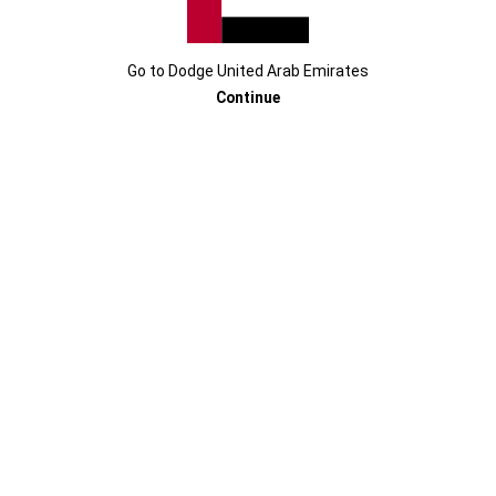
دودج تشالنجر
Go to
Dodge
United Arab Emirates
Continue
الأداء ملعب تشالنجر