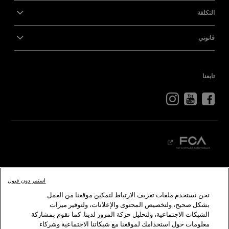
التكلفة
قانوني
تابعنا
كرايسلر
دودج
رام
أبارث
ألفا
روميو
فيات
استمر دون قبول
نحن نستخدم ملفات تعريف الارتباط لتمكين موقعنا من العمل
©2026 FCA US LLC. جميع الحقوق محفوظة. كرايسلر، دودج، جيب، رام، موبار، إس آر تي هي
بشكل صحيح، ولتخصيص المحتوى والإعلانات، ولتوفير ميزات
ألفا روميو وفيات هي علامات تجارية مسجلة لدى شركة FCA Group Marketing S.p.A ويلزم
الشبكات الاجتماعية، ولتحليل حركة المرور لدينا. كما نقوم بمشاركة
معلومات حول استخدامك لموقعنا مع شبكاتنا الاجتماعية وشركاء