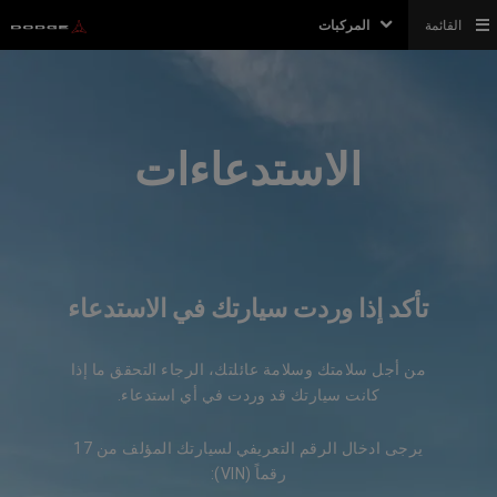
القائمة
المركبات
الاستدعاءات
تأكد إذا وردت سيارتك في الاستدعاء
من أجل سلامتك وسلامة عائلتك، الرجاء التحقق ما إذا
كانت سيارتك قد وردت في أي استدعاء.
يرجى ادخال الرقم التعريفي لسيارتك المؤلف من 17
رقماً (VIN):