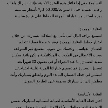
التسليم). حتى إذا فاتتك هذه الفترة الأولية، فإننا نقدم لك باقات
رعاية الصيانة حتى 3 سنوات/60,000 كم* بأسعار مناسبة
دودج. استفد من خياراتنا المرنة للحفاظ على قيادة سلسة.
العناية الممددة:
استمتع براحة البال التي تأتي مع امتلاكك لسيارتك من خلال
اختيار خطط العناية الممددة. توفر خططنا تغطية تتجاوز
الضمان القياسي، وتحميك من عيوب التصنيع غير المتوقعة
بسبب الأعطال في المكونات الميكانيكية والكهربائية. يمكنك
تمديد الضمان إما عند الشراء أو في غضون 33 شهراً بعد
تسجيل السيارة. تم تصميم خياراتنا المرنة لتلبية احتياجاتك.
استثمر في خطة الضمان الممدد اليوم وانطلق بسيارتك وأنت
مطمئن إلى أن سيارتك محمية على الطريق الطويل.
العناية الأساسية:
اختر خطة العناية الأساسية لصيانة استثنائية لسيارتك. تضمن
لك خطة الزيت والفلتر الأداء الأمثل للمحرك وطول العمر