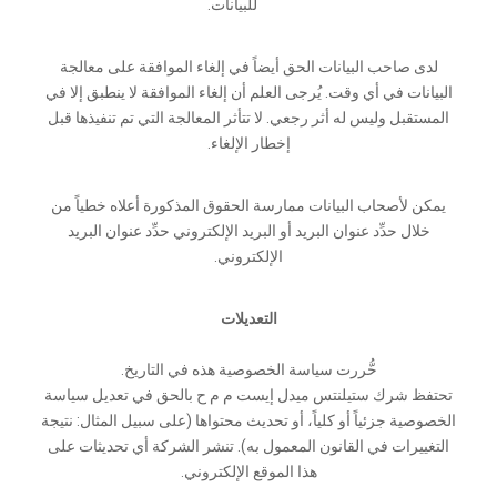
للبيانات.
لدى صاحب البيانات الحق أيضاً في إلغاء الموافقة على معالجة
البيانات في أي وقت. يُرجى العلم أن إلغاء الموافقة لا ينطبق إلا في
المستقبل وليس له أثر رجعي. لا تتأثر المعالجة التي تم تنفيذها قبل
إخطار الإلغاء.
يمكن لأصحاب البيانات ممارسة الحقوق المذكورة أعلاه خطياً من
خلال حدِّد عنوان البريد أو البريد الإلكتروني حدِّد عنوان البريد
الإلكتروني.
التعديلات
حُّررت سياسة الخصوصية هذه في التاريخ.
تحتفظ شرك ستيلنتس ميدل إيست م م ح بالحق في تعديل سياسة
الخصوصية جزئياً أو كلياً، أو تحديث محتواها (على سبيل المثال: نتيجة
التغييرات في القانون المعمول به). تنشر الشركة أي تحديثات على
هذا الموقع الإلكتروني.