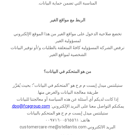
المناسبة التي تضمن حماية البيانات.
الربط مع مواقع الغير
تخضع صلاحية الدخول على مواقع الغير من هذا الموقع الإلكتروني
لمسؤولية الغير.
ترفض الشركة المسؤولية كافةً المتعلقة بالطلبات و/أو توفير البيانات
الشخصية لمواقع الغير.
من هو المتحكم في البيانات؟
ستيلنتس ميدل إيست م م ح هو "المتحكم في البيانات"؛ بحيث يُقرِّر
طريقة معالجة البيانات والغرض منها.
إذا كانت لديكم أي أسئلة عن هذه السياسة أو معالجتنا للبيانات
يمكنكم التواصل معنا على البريد الإلكتروني:
dpo@fcagroup.com
.
ستيلنتس ميدل إيست م م ح هو المتحكم بالبيانات
هاتف: ٠٠٩٧١٦٠٠٥٦٥٥٦١
البريد الالكتروني customercare-me@stellantis.com