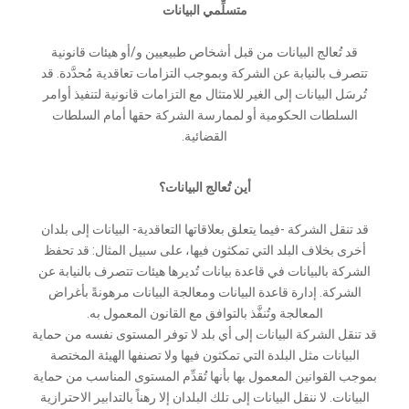
متسلِّمي البيانات
قد تُعالج البيانات من قبل أشخاص طبيعيين و/أو هيئات قانونية
تتصرف بالنيابة عن الشركة وبموجب التزامات تعاقدية مُحدَّدة. قد
تُرسَل البيانات إلى الغير للامتثال مع التزامات قانونية لتنفيذ أوامر
السلطات الحكومية أو لممارسة الشركة حقها أمام السلطات
القضائية.
أين تُعالج البيانات؟
قد تنقل الشركة -فيما يتعلق بعلاقاتها التعاقدية- البيانات إلى بلدان
أخرى بخلاف البلد التي تمكثون فيها، على سبيل المثال: قد تحفظ
الشركة بالبيانات في قاعدة بيانات تُديرها هيئات تتصرف بالنيابة عن
الشركة. إدارة قاعدة البيانات ومعالجة البيانات مرهونةً بأغراض
المعالجة وتُنفَّذ بالتوافق مع القانون المعمول به.
قد تنقل الشركة البيانات إلى أي بلد لا توفر المستوى نفسه من حماية
البيانات مثل البلدة التي تمكثون فيها ولا تصنفها الهيئة المختصة
بموجب القوانين المعمول بها بأنها تُقدِّم المستوى المناسب من حماية
البيانات. لا ننقل البيانات إلى تلك البلدان إلا رهناً بالتدابير الاحترازية