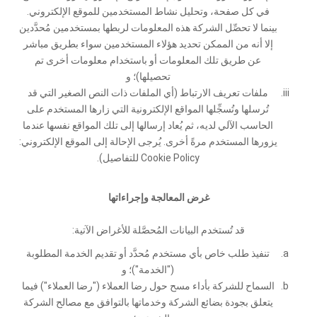
في كل صفحة، وتحليل نشاط المستخدمين للموقع الإلكتروني.
بينما لا تحصِّل الشركة هذه المعلومات لربطها بمستخدمين مُحدَّدين
إلا أنه من الممكن تحديد هؤلاء المستخدمين سواء بطريق مباشر
عن طريق تلك المعلومات أو باستخدام معلومات أخرى تم
تحصيلها)؛ و
ملفات تعريف الارتباط (أي الملفات ذات النص الصغير التي قد
تُرسلها وتُسجِّلها المواقع الإلكترونية التي زارها المستخدم على
الحاسب الآلي لديه، ثم يُعاد إرسالها إلى تلك المواقع نفسها عندما
يزورها المستخدم مرةً أخرى. يُرجى الإحالة إلى الموقع الإلكتروني:
Cookie Policy للتفاصيل).
غرض المعالجة وإجراءاتها
قد تُستخدم البيانات المُحصَّلة للأغراض الآتية:
تنفيذ طلب خاص بأي مستخدم مُحدَّد أو تقديم الخدمة المطلوبة
("الخدمة")؛ و
السماح للشركة بأداء مسح حول رضا العملاء ("رضا العملاء") فيما
يتعلق بجودة بضائع الشركة وخدماتها بالتوافق مع مصالح الشركة