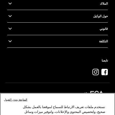
الملاك
حول الوكيل
قانوني
التكلفة
تابعنا
المتابعة بدون القبول
نستخدم ملفات تعريف الارتباط للسماح لموقعنا بالعمل بشكل
كرايسلر
دودج
رام
صحيح، ولتخصيص المحتوى والإعلانات، ولتوفير ميزات وسائل