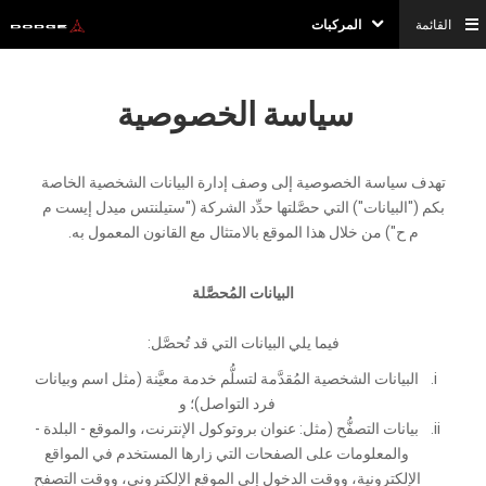
القائمة
المركبات
سياسة الخصوصية
تهدف سياسة الخصوصية إلى وصف إدارة البيانات الشخصية الخاصة
بكم ("البيانات") التي حصَّلتها حدِّد الشركة ("ستيلنتس ميدل إيست م
م ح") من خلال هذا الموقع بالامتثال مع القانون المعمول به.
البيانات المُحصَّلة
فيما يلي البيانات التي قد تُحصَّل:
البيانات الشخصية المُقدَّمة لتسلُّم خدمة معيَّنة (مثل اسم وبيانات
فرد التواصل)؛ و
بيانات التصفُّح (مثل: عنوان بروتوكول الإنترنت، والموقع - البلدة -
والمعلومات على الصفحات التي زارها المستخدم في المواقع
الإلكترونية، ووقت الدخول إلى الموقع الإلكتروني، ووقت التصفح