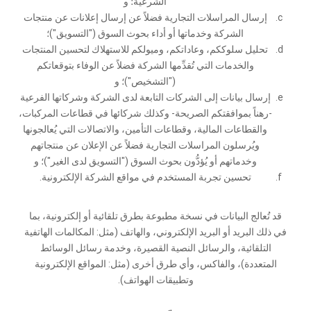
الشرعية؛ و
إرسال المراسلات التجارية فضلاً عن إرسال إعلانات عن منتجات
الشركة وخدماتها أو أداء بحوث السوق ("التسويق")؛
تحليل سلوككم، وعاداتكم، وميولكم للاستهلاك لتحسين المنتجات
والخدمات التي تُقدِّمها الشركة فضلاً عن الوفاء بتوقعاتكم
("التشخيص")؛ و
إرسال بيانات إلى الشركات التابعة لدى الشركة وشركاتها الفرعية
-رهناً بموافقتكم الصريحة- وكذلك شركائها في قطاعات المركبات،
والقطاعات المالية، وقطاعات التأمين، والاتصالات التي يُعالجونها
ويُرسلون المراسلات التجارية فضلاً عن الإعلان عن منتجاتهم
وخدماتهم أو يُؤدُّون بحوث السوق ("التسويق لدى الغير")؛ و
تحسين تجربة المستخدم في مواقع الشركة الإلكترونية.
قد تُعالج البيانات في نسخة مطبوعة بطرق تلقائية أو إلكترونية، بما
في ذلك البريد أو البريد الإلكتروني، والهاتف (مثل: المكالمات الهاتفية
التلقائية، والرسائل النصية القصيرة، وخدمة رسائل الوسائط
المتعددة)، والفاكس، وأي طرق أخرى (مثل: المواقع الإلكترونية
وتطبيقات الهواتف).