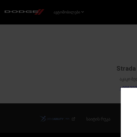
SKIP TO
MAIN
ᲐᲕᲢᲝᲛᲝᲑᲘᲚᲔᲑᲘ
CONTENT
SKIP TO
NAVIGATION
Strada
აკაკი ბ
+995322
საიტის რუკა
ი