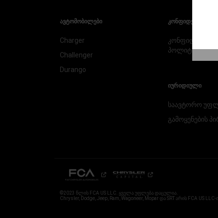
ᲐᲕᲢᲝᲛᲝᲑᲘᲚᲔᲑᲘ
ᲙᲝᲜᲤᲘᲓᲔᲜᲪᲘᲐᲚᲣᲠ
Charger
კონფიდენცია
პოლიტიკა
Challenger
Durango
ᲘᲣᲠᲘᲓᲘᲣᲚᲘ
საავტორო
უფლ
გამოყენების
პი
©2023 წლის FCA US LLC. ყველა უფლება დაცულია.
Chrysler, Dodge, Jeep, Ram, Wagoneer, Mopar და SRT არის FCA US LL