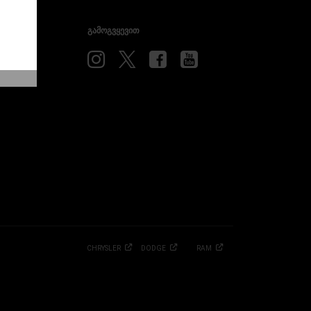
ᲒᲐᲛᲝᲒᲕᲧᲔᲕᲘᲗ
Visit
Visit
Visit
Visit
Dodge
Dodge
Dodge
Dodge
on
on
on
on
Instagram
Twitter
Facebook
Youtube
CHRYSLER
DODGE
RAM